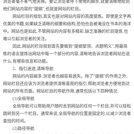
浏览者毫不客气地关掉。要让浏览者停下匆匆的脚步,就要清晰地给到
他们网站内容的“提纲”,也就是网站的栏目。
网站栏目的规划,其实也是对网站内容的高度提炼。即使是文字再
优美的书籍,如果缺乏清晰的纲要和结构,恐怕也会被淹没在书本的海洋
中。网站也是如此,不管网站的内容有多精彩,缺乏准确的栏目提炼,也
难以引起浏览者的关注。
因此,网站的栏目规划首先要做到“提纲挈领、点题明义”,用最简
练的语言提炼出网站中每一个部分的内容,清晰地告诉浏览者网站在说
什么,有哪些信息和功能。
2、指引迷途,清晰导航
网站的内容越多,浏览者也越容易迷失。除了“提纲”的作用之外,
网站栏目还应该为浏览者提供清晰直观的指引,帮助浏览者方便地到达
网站的所有页面。网站栏目的导航作用,通常包括以下四种情况:
(1)全局导航
全局导航可以帮助用户随时去到网站的任何一个栏目,并可以轻松
跳转到另一个栏目。通常来说,全局导航的位置是固定的,以减少浏览者
查找的时间。
(2)路径导航