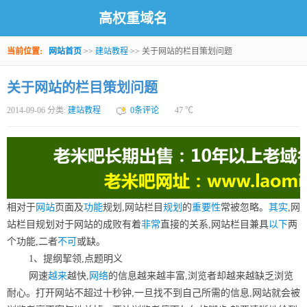
高权重域名
当前位置:
网站首页
>>
建站教程
>> 关于网站的栏目策划问题
关于网站的栏目策划问题
2014-09-06 分类:
建站教程
0条评论
47
℃
相对于
网站
页面及
功能
规划,网站栏目
规划
的
重要性
常被忽略。
其实
,网
站栏目规划对于网站的成败有着
非常
直接的关系,网站栏目兼具
以下
两
个功能,二者
不可
或缺。
1、提纲挈领,点题明义
网速
越来
越快,
网络
的信息越来越丰富,浏览者却越来越缺乏浏览
耐心。打开网站不超过十秒钟,一旦找不到自己所需的信息,网站就会被