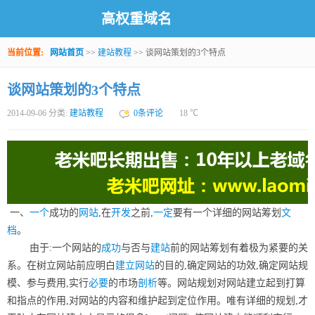
高权重域名
当前位置:
网站首页
>>
建站教程
>> 谈网站策划的3个特点
谈网站策划的3个特点
2014-09-06 分类:
建站教程
0条评论
18
℃
一、
一个
成功的
网站
,在
开发
之前,
一定
要有一个详细的网站筹划
文
档
。
由于:一个网站的
成功
与否与
建站
前的网站筹划有着极为紧要的关
系。在树立网站前应明白
建立网站
的目的,确定网站的功效,确定网站规
模、参与费用,实行
必要
的市场
剖析
等。网站规划对网站建立起到打算
和指点的作用,对网站的内容和维护起到定位作用。唯有详细的规划,才