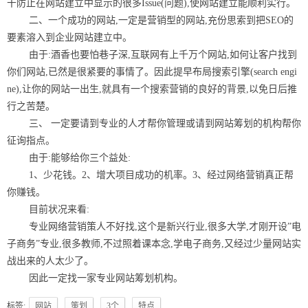
干防止在网站建立中显示的很多Issue(问题),使网站建立能顺利实行。
二、一个成功的网站,一定是营销型的网站,充份思索到把SEO的
要素溶入到企业网站建立中。
由于:酒香也要怕巷子深,互联网有上千万个网站,如何让客户找到
你们网站,已然是很紧要的事情了。因此提早布局搜索引擎(search engi
ne),让你的网站一出生,就具有一个搜索营销的良好的背景,以免日后推
行之苦楚。
三、 一定要请到专业的人才帮你管理或请到网站筹划的机构帮你
征询指点。
由于:能够给你三个益处:
1、少花钱。2、增大项目成功的机率。3、经过网络营销真正帮
你赚钱。
目前状况来看:
专业网络营销策人不好找,这个是新兴行业,很多大学,才刚开设”电
子商务”专业,很多教师,不过照着课本念,学电子商务,又经过少量网站实
战出来的人太少了。
因此一定找一家专业网站筹划机构。
标签:
网站
策划
3个
特点