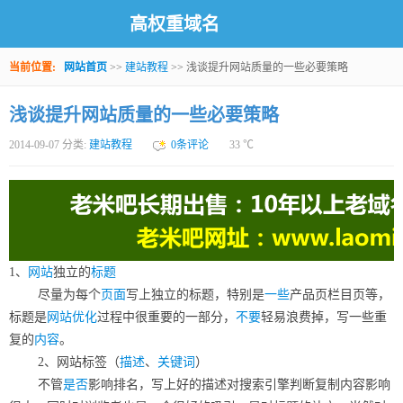
高权重域名
当前位置:
网站首页
>>
建站教程
>> 浅谈提升网站质量的一些必要策略
浅谈提升网站质量的一些必要策略
2014-09-07 分类:
建站教程
0条评论
33
℃
1、
网站
独立的
标题
尽量为每个
页面
写上独立的标题，特别是
一些
产品页栏目页等，
标题是
网站优化
过程中很重要的一部分，
不要
轻易浪费掉，写一些重
复的
内容
。
2、网站标签（
描述
、
关键词
）
不管
是否
影响排名，写上好的描述对搜索引擎判断复制内容影响