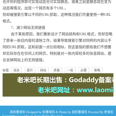
也许你的程序即可实现动态也可实现静态，或者之前是静态现在变为
动态等情况，出现一个网页有多个URL，
但却被搜索引擎以不同的URL抓取，这种情况我们尽量使用一种URL
格式。
7、减少网站无效链接
由于某些原因，我们重新设计了网站结构和URL格式，但却忽略
了原来一些旧内容的清除工作，结果导致搜索引擎对同样的内容以不
同的URL抓取，这和前面一点比较相似，但这是指的那些我们不想要
却实际存在在空间上的网页，特别是对一些内容较多的信息网站，建
议去掉网站上的无效链接。
标签:
浅谈
提升
网站
质量
一些
必要
策略
高权重域名
Designed by
权重域名
& Theme by
高权重域名
Powered By
老域名