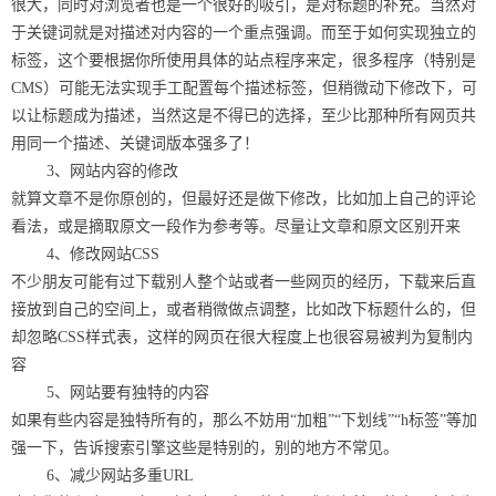
很大，同时对浏览者也是一个很好的吸引，是对标题的补充。当然对
于关键词就是对描述对内容的一个重点强调。而至于如何实现独立的
标签，这个要根据你所使用具体的站点程序来定，很多程序（特别是
CMS）可能无法实现手工配置每个描述标签，但稍微动下修改下，可
以让标题成为描述，当然这是不得已的选择，至少比那种所有网页共
用同一个描述、关键词版本强多了！
3、网站内容的修改
就算文章不是你原创的，但最好还是做下修改，比如加上自己的评论
看法，或是摘取原文一段作为参考等。尽量让文章和原文区别开来
4、修改网站CSS
不少朋友可能有过下载别人整个站或者一些网页的经历，下载来后直
接放到自己的空间上，或者稍微做点调整，比如改下标题什么的，但
却忽略CSS样式表，这样的网页在很大程度上也很容易被判为复制内
容
5、网站要有独特的内容
如果有些内容是独特所有的，那么不妨用“加粗”“下划线”“h标签”等加
强一下，告诉搜索引擎这些是特别的，别的地方不常见。
6、减少网站多重URL