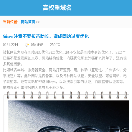
高权重域名
当前位置:
网站首页
>>
做seo注意不要拔苗助长，造成网站过度优化
02月-22日
0条评论
250 ℃
站长网认为现在网站SEO优化SEO优化已经不仅仅是网站本身的优化了。SEO早
已经不是发发原创文章、网站结构优化、内链优化和发外链那么简单了，还有很
多其他因素。
比如域名年龄、服务器安全、网站打开速度、用户体验（互动性、广告多少、分
享按钮）等，此外网站是否备案、以及各种网站认证，安全联盟、可信网站、电
子联盟等。还有网站加密访问https，以及搜索引擎的认证，百度信誉认证等等。
影响搜索引擎排名的因素有几十种之多。