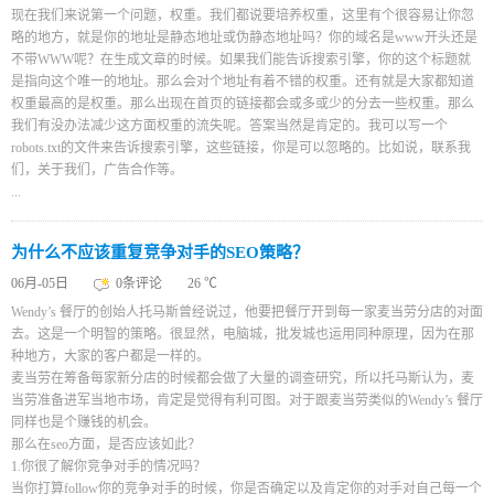
现在我们来说第一个问题，权重。我们都说要培养权重，这里有个很容易让你忽
略的地方，就是你的地址是静态地址或伪静态地址吗？你的域名是www开头还是
不带WWW呢？在生成文章的时候。如果我们能告诉搜索引擎，你的这个标题就
是指向这个唯一的地址。那么会对个地址有着不错的权重。还有就是大家都知道
权重最高的是权重。那么出现在首页的链接都会或多或少的分去一些权重。那么
我们有没办法减少这方面权重的流失呢。答案当然是肯定的。我可以写一个
robots.txt的文件来告诉搜索引擎，这些链接，你是可以忽略的。比如说，联系我
们，关于我们，广告合作等。
...
为什么不应该重复竞争对手的SEO策略？
06月-05日
0条评论
26 ℃
Wendy’s 餐厅的创始人托马斯曾经说过，他要把餐厅开到每一家麦当劳分店的对面
去。这是一个明智的策略。很显然，电脑城，批发城也运用同种原理，因为在那
种地方，大家的客户都是一样的。
麦当劳在筹备每家新分店的时候都会做了大量的调查研究，所以托马斯认为，麦
当劳准备进军当地市场，肯定是觉得有利可图。对于跟麦当劳类似的Wendy’s 餐厅
同样也是个赚钱的机会。
那么在seo方面，是否应该如此？
1.你很了解你竞争对手的情况吗？
当你打算follow你的竞争对手的时候，你是否确定以及肯定你的对手对自己每一个