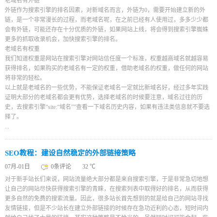
老域名有外链
外链作为搜索引擎的排名因素，对新域名而言，外链为0，需要开始建立新的外
链，是一个非常漫长的过程，而老域名呢，在之前已经有人使用过，多多少少都
会有外链，可能还存在十分优质的外链，如果网站上线，将会得到搜索引擎蜘蛛
更多的抓取收录机会，加快搜索引擎的排名。
老域名有权重
我们知道权重是网站在搜索引擎对网站信任度一个标准，权重越高域名就越容易
获得排名，如果购买的老域名有一定的权重，借助老域名的权重，做任何的网站
将非常的轻松。
以上就是老域名的一些优势，不能保证老域名一定就比新域名好，经过多年实践
证明大部分的老域名都会更有优势，选择老域名的时候要注意，域名过往的历
史，去搜索引擎“site:“域名””查看一下域名历史内容，如果有违法类信息就不要选
择了。
...
SEO教程：建设自然稳定的外部链接策略
07月-01日
0条评论
32 ℃
对于新手站长们来说，网站流量绝大部分都是来自搜索引擎，于是非常急切地想
让自己的网站尽快获得搜索引擎的青睐，在搜索列表中取得好的排名，从而获得
更多自然的免费的搜索流量。因此，很多站长首先想到的就是给自己的网站寻找
友情链接，但是不少站长在建立外部链接的时候存在急功近利的心态，短时间内