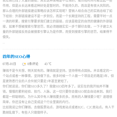
就给自己找了大量的链接，其实这种策略是不恰当的，虽然短时间可能会起一些
作用，但是从长远来看这种好处是暂时的，不能持久的，而且是有很大风险的。
那么合理的外部链接建设策略应该怎样实现呢？营销人结合自己的实践总结了如
下经验：外部链接建设不是一步到位，而是一个长期坚持的工程，需要平时一点
一滴的积累，搜索引擎要求我们建立的链接，应该是稳定的自然的健康的外部链
接，如果不想被搜索引擎惩罚，就必须踏踏实实一步个脚印去做，一下子建立大
量的外部链接反而会被搜索引擎认为是作弊，而受到搜索引擎的惩罚，结果得不
偿失。
...
四年的SEO心得
07月-01日
0条评论
43 ℃
赚钱不是今天想，明天就有的。赚钱就是坚持。坚持得有点固执。并且看定的一
个站点或者一种事情，坚持做下去。很多时候一个人做一个项目走的路是3年，但
是更熟悉行业的人合伙就只要走1年甚至更短了。
你们就说说，你们做SEO多久了？我做SEO四年多了。说实在的我开始并不赚
钱，慢慢的累积经验、技巧、人脉。这一切只要你去做SEO就会自动来到。我们
都是一样聪明的。为什么其中有人赚钱要多的多。而有的人赚钱要少呢？道理很
简单，你还没有让自己变成这个行业里面的内行。
比如我说让你们赚钱，去做股票站点、游戏类站点或者B2C、C2C类站点。有人干
脆胡乱做下，有些人只做做样子。