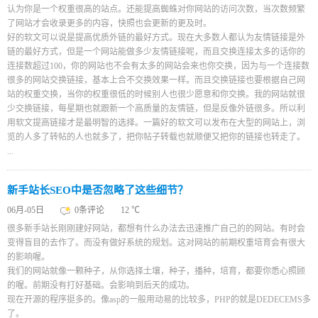
认为你是一个权重很高的站点。还能提高蜘蛛对你网站的访问次数，当次数频繁
了网站才会收录更多的内容，快照也会更新的更及时。
好的软文可以说是提高优质外链的最好方式。现在大多数人都认为友情链接是外
链的最好方式，但是一个网站能做多少友情链接呢，而且交换连接太多的话你的
连接数超过100，你的网站也不会有太多的网站会来也你交换，因为与一个连接数
很多的网站交换链接，基本上合不交换效果一样。而且交换链接也要根据自己网
站的权重交换，当你的权重很低的时候别人也很少愿意和你交换。我的网站就很
少交换链接，每星期也就跟新一个高质量的友情链，但是反像外链很多。所以利
用软文提高链接才是最明智的选择。一篇好的软文可以发布在大型的网站上，浏
览的人多了转帖的人也就多了，把你帖子转载也就顺便又把你的链接也转走了。
...
新手站长SEO中是否忽略了这些细节？
06月-05日
0条评论
12 ℃
很多新手站长刚刚建好网站，都想有什么办法去迅速推广自己的的网站。有时会
变得盲目的去作了。而没有做好系统的规划。这对网站的前期权重培育会有很大
的影响喔。
我们的网站就像一颗种子，从你选择土壤，种子，播种，培育，都要你悉心照顾
的喔。前期没有打好基础。会影响到后天的成功。
现在开源的程序挺多的。像asp的一般用动易的比较多，PHP的就是DEDECEMS多
了。