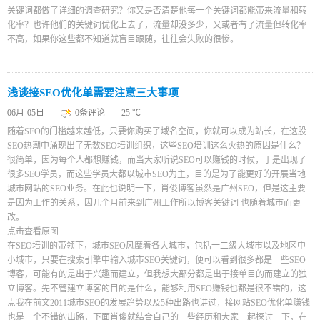
关键词都做了详细的调查研究？你又是否清楚他每一个关键词都能带来流量和转
化率？也许他们的关键词优化上去了，流量却没多少，又或者有了流量但转化率
不高，如果你这些都不知道就盲目跟随，往往会失败的很惨。
...
浅谈接SEO优化单需要注意三大事项
06月-05日
0条评论
25 ℃
随着SEO的门槛越来越低，只要你购买了域名空间，你就可以成为站长，在这股
SEO热潮中涌现出了无数SEO培训组织，这些SEO培训这么火热的原因是什么？
很简单，因为每个人都想赚钱，而当大家听说SEO可以赚钱的时候，于是出现了
很多SEO学员，而这些学员大都以城市SEO为主，目的是为了能更好的开展当地
城市网站的SEO业务。在此也说明一下，肖俊博客虽然是广州SEO，但是这主要
是因为工作的关系，因几个月前来到广州工作所以博客关键词 也随着城市而更
改。
点击查看原图
在SEO培训的带领下，城市SEO风靡着各大城市，包括一二级大城市以及地区中
小城市，只要在搜索引擎中输入城市SEO关键词，便可以看到很多都是一些SEO
博客，可能有的是出于兴趣而建立，但我想大部分都是出于接单目的而建立的独
立博客。先不管建立博客的目的是什么，能够利用SEO赚钱也都是很不错的，这
点我在前文2011城市SEO的发展趋势以及5种出路也讲过，接网站SEO优化单赚钱
也是一个不错的出路，下面肖俊就结合自己的一些经历和大家一起探讨一下，在