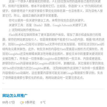
这是一个很多人都容易犯的错误，人们往往想当然的选择自己喜欢的关键
字，但用户在搜索时，根本不会使用它们。比如说，你选择“ＸＸ”作为网站的关
键字，但即使将这个关键字搜索引擎优化到排名第一也没有意义，因为没有人搜
索它们。所以，选择正确的关键字非常重要。
你可以使用一些关键字建议工具，来帮你找到合适的关键字。
关键字工具：百度（Baidu）指数，Google Adwords关键字工具
2. 沈阳网站制作使用flash
Flash技术给互联网带来了更丰富的用户体验，增加了演示和虚拟旅行的情
趣，使你的网站更加吸引人，但是搜索蜘蛛不能索引Flash的内容，随着?技术的进
步，目前Googlebot已经可以读取Flash文件中的文本及链接，但却无法识别Flash的
结构及元素关联性。此外，有些文本的内容在Flash里面是以图形方式储存的，而
目前Googlebot还没有眼睛来算法性地看这些图片，那些文本中的重要关键词就完
全被忽略了。所有这一切意味着Googlebot会忽略你的一些文本、内容或者链接，
即使你的Flash内容被收录在Googlebot的索引中。更糟的是，其它搜索引擎的爬虫
对Flash的识别能力还比Googlebot更差。 沈阳网站制作这说明了当你将一些重要的
内容做成Flash动画时，这些重要内容很可能无法被Google等搜索引擎识别，失去
了获得最佳搜索引擎优化的机会。再网站建设时一定要注意这点。
...
网站怎么样推广
09月-17日
0条评论
0 ℃