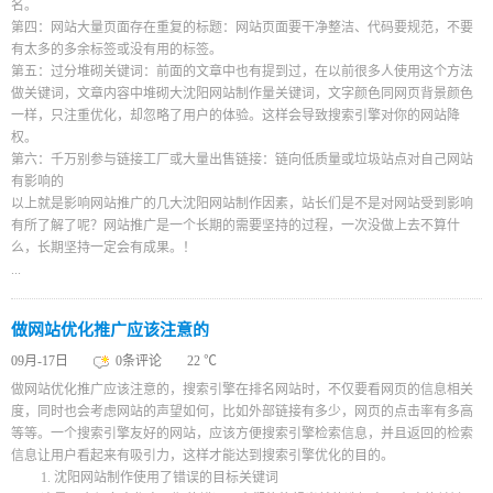
名。
第四：网站大量页面存在重复的标题：网站页面要干净整洁、代码要规范，不要
有太多的多余标签或没有用的标签。
第五：过分堆砌关键词：前面的文章中也有提到过，在以前很多人使用这个方法
做关键词，文章内容中堆砌大沈阳网站制作量关键词，文字颜色同网页背景颜色
一样，只注重优化，却忽略了用户的体验。这样会导致搜索引擎对你的网站降
权。
第六：千万别参与链接工厂或大量出售链接：链向低质量或垃圾站点对自己网站
有影响的
以上就是影响网站推广的几大沈阳网站制作因素，站长们是不是对网站受到影响
有所了解了呢？网站推广是一个长期的需要坚持的过程，一次没做上去不算什
么，长期坚持一定会有成果。！
...
做网站优化推广应该注意的
09月-17日
0条评论
22 ℃
做网站优化推广应该注意的，搜索引擎在排名网站时，不仅要看网页的信息相关
度，同时也会考虑网站的声望如何，比如外部链接有多少，网页的点击率有多高
等等。一个搜索引擎友好的网站，应该方便搜索引擎检索信息，并且返回的检索
信息让用户看起来有吸引力，这样才能达到搜索引擎优化的目的。
1. 沈阳网站制作使用了错误的目标关键词