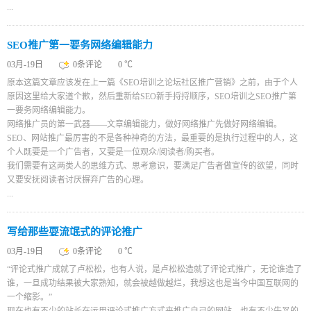
...
SEO推广第一要务网络编辑能力
03月-19日
0条评论
0 ℃
原本这篇文章应该发在上一篇《SEO培训之论坛社区推广营销》之前，由于个人
原因这里给大家道个歉，然后重新给SEO新手捋捋顺序，SEO培训之SEO推广第
一要务网络编辑能力。
网络推广员的第一武器——文章编辑能力，做好网络推广先做好网络编辑。
SEO、网站推广最厉害的不是各种神奇的方法，最重要的是执行过程中的人，这
个人既要是一个广告者，又要是一位观众/阅读者/购买者。
我们需要有这两类人的思维方式、思考意识，要满足广告者做宣传的欲望，同时
又要安抚阅读者讨厌摒弃广告的心理。
...
写给那些耍流氓式的评论推广
03月-19日
0条评论
0 ℃
“评论式推广成就了卢松松，也有人说，是卢松松造就了评论式推广，无论谁造了
谁，一旦成功结果被大家熟知，就会被越做越烂，我想这也是当今中国互联网的
一个缩影。”