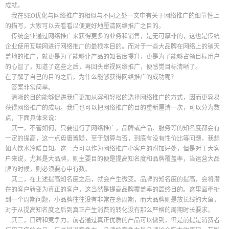
成就。
我在SEO优化与网络推广的相似与不同之处一文中有关于网络推广的细节性上
的描写，大家可以去看看以便更好地厘清网络推广之目的。
传统企业通过网络推广来获得更多的业务和销售，是无可厚非的，这也是传统
企业使用互联网进行网络推广的最根本目的。而对于一些大品牌在网络上的铺天
盖地的推广，就更是为了能够让产品的知名度提升，更是为了能够占领目标用户
的心智了，知道了这些之后，再回头审视网络推广，便感觉目标清晰了。
在了解了自己的目的之后，为什么能够获得网络推广的成功呢？
答案非常简单。
清晰的目的能够促进我们更加从容和轻松的选择网络推广的方式，因而更容易
获得网络推广的成功。我们也可以把网络推广的目的重新厘清一次，可以分为数
点，下面具体来说：
其一，不管如何，只要进行了网络推广，品牌或产品、服务等的知名度都会有
一定的提高，这一点毋庸置疑，至于划算与否，到底有没有性价比等问题，我想
如人饮水冷暖自知。这一点可以作为网络推广小客户的附加好处，但是对于大客
户来说，尤其是大品牌，则主要目的便是提高知名度和品牌覆盖率，当运营大品
牌的时候，则必须要心中有数。
其二，在上述提高知名度之后，就会产生微变。品牌的知名度的提高，会将潜
在的客户转变为真正的客户，这当然是提高品牌覆盖率的最终目的。这里面牵扯
到一个周期问题，小品牌往往没有非常在意周期，而大品牌则是放长线钓大鱼，
对于从提高知名度之后到真正产生消费的转化没有那么严格的周期时长要求。
其三，口碑和竞争力。前者通过真正优质的产品可以做到，但是前提是消费者