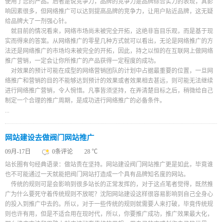
使用了您的产品。后者是说竞争力，品牌的竞争力是品牌综合实力的表现，其影
响因素很多，但网络推广可以达到提高品牌的竞争力，让用户贴近品牌，这无疑
给品牌大了一剂强心针。
就目前的情况看来，网络市场尚未被完全开拓，这绝非盲目乐观，而是基于现
实而得来的答案。从网络推广的零星几种方式就可以看出，无论是网络推广的方
法还是网络推广的市场均未被完全的开拓，因此，持之以恒的在互联网上做网络
推广营销，一定会让你所推广的产品获得一定程度的成功。
对效果的预计可能在成型的网络营销团队的计划中占据最重要的位置，一旦网
络推广和营销的目的不能够达到预计的效果或者效果相去甚远，则可能无法继续
进行网络推广营销，令人惋惜。凡事皆须坚持，在弄清楚目标之后，稍微给自己
制定一个合理的推广周期，是成功进行网络推广的必备条件。
...
网站建设去做阀门网站推广
09月-17日
0条评论
28 ℃
站长圈有句经典语录：做站贵在坚持。网站建设阀门网站推广更是如此，毕竟谁
也不可能通过一天就能把阀门网站打造成一个具有品牌知名度的网站。
传统的规则可是会影响到很多站长的正常发挥的，对于这点笔者觉得，既然推
广为什么要死守着传统规则不放呢？沈阳网站建设这样很容易影响到自己全身心
的投入到推广中去的。所以，对于一些传统的规则就需要人来打破，毕竟传统规
则也许有用，但是不适合用在现时代，所以，你要推广成功，推广效果最大化，