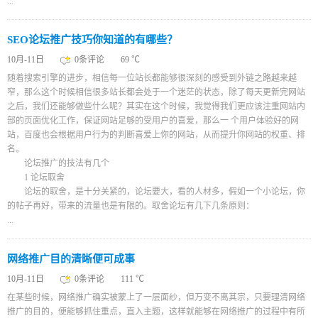
...
SEO论坛推广技巧你知道的有哪些？
10月-11日
0条评论
69 ℃
随着搜索引擎的进步，相信每一位站长都能够很深刻的感受到外链之路越来越
窄，那么这个时候相信很多站长都会处于一个迷茫的状态，除了每天更新完网站
之后，我们还能够做些什么呢？其实在这个时候，我觉得我们更应该注重网站内
部的页面优化工作，保证网站足够的受用户的喜爱，那么一 个用户体验好的网
站，百度也会根据用户行为的判断喜爱上你的网站，从而提升你网站的权重、排
名。
论坛推广的技法有几个
1 论坛取舍
论坛的取舍，是十分关紧的，论坛要大，看的人材多，假如一个小论坛，你
的帖子再好，带来的流量也是有限的。取舍论坛有几下几条原则：
...
网络推广目的清晰便可成事
10月-11日
0条评论
111 ℃
在某些时候，网络推广确实被蒙上了一层面纱，但万变不离其宗，只要理清网络
推广的目的，便能够抓住重点，直入主题，这样就能够在网络推广的过程中有所