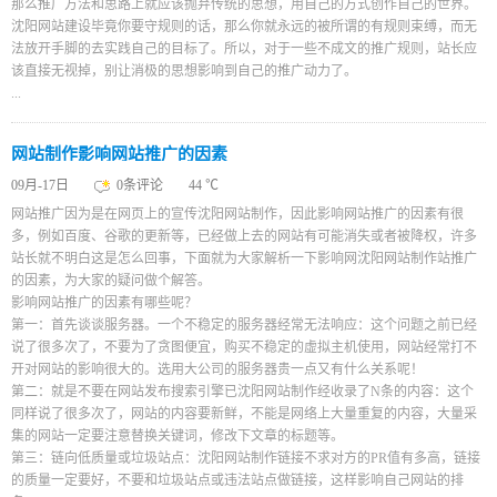
那么推广方法和思路上就应该抛弃传统的思想，用自己的方式创作自己的世界。
沈阳网站建设毕竟你要守规则的话，那么你就永远的被所谓的有规则束缚，而无
法放开手脚的去实践自己的目标了。所以，对于一些不成文的推广规则，站长应
该直接无视掉，别让消极的思想影响到自己的推广动力了。
...
网站制作影响网站推广的因素
09月-17日
0条评论
44 ℃
网站推广因为是在网页上的宣传沈阳网站制作，因此影响网站推广的因素有很
多，例如百度、谷歌的更新等，已经做上去的网站有可能消失或者被降权，许多
站长就不明白这是怎么回事，下面就为大家解析一下影响网沈阳网站制作站推广
的因素，为大家的疑问做个解答。
影响网站推广的因素有哪些呢？
第一：首先谈谈服务器。一个不稳定的服务器经常无法响应：这个问题之前已经
说了很多次了，不要为了贪图便宜，购买不稳定的虚拟主机使用，网站经常打不
开对网站的影响很大的。选用大公司的服务器贵一点又有什么关系呢！
第二：就是不要在网站发布搜索引擎已沈阳网站制作经收录了N条的内容：这个
同样说了很多次了，网站的内容要新鲜，不能是网络上大量重复的内容，大量采
集的网站一定要注意替换关键词，修改下文章的标题等。
第三：链向低质量或垃圾站点：沈阳网站制作链接不求对方的PR值有多高，链接
的质量一定要好，不要和垃圾站点或违法站点做链接，这样影响自己网站的排