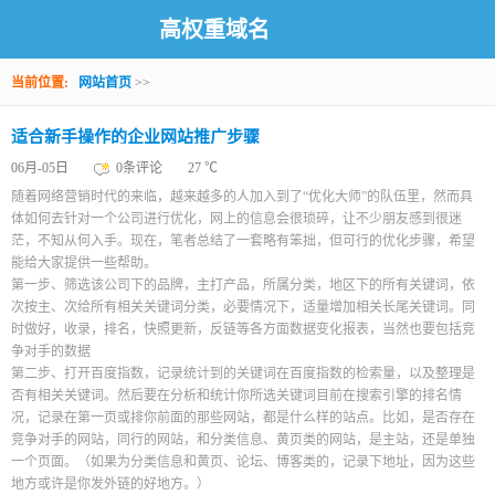
高权重域名
当前位置:
网站首页
>>
适合新手操作的企业网站推广步骤
06月-05日
0条评论
27 ℃
随着网络营销时代的来临，越来越多的人加入到了“优化大师”的队伍里，然而具
体如何去针对一个公司进行优化，网上的信息会很琐碎，让不少朋友感到很迷
茫，不知从何入手。现在，笔者总结了一套略有笨拙，但可行的优化步骤，希望
能给大家提供一些帮助。
第一步、筛选该公司下的品牌，主打产品，所属分类，地区下的所有关键词，依
次按主、次给所有相关关键词分类，必要情况下，适量增加相关长尾关键词。同
时做好，收录，排名，快照更新，反链等各方面数据变化报表，当然也要包括竞
争对手的数据
第二步、打开百度指数，记录统计到的关键词在百度指数的检索量，以及整理是
否有相关关键词。然后要在分析和统计你所选关键词目前在搜索引擎的排名情
况，记录在第一页或排你前面的那些网站，都是什么样的站点。比如，是否存在
竞争对手的网站，同行的网站，和分类信息、黄页类的网站，是主站，还是单独
一个页面。（如果为分类信息和黄页、论坛、博客类的，记录下地址，因为这些
地方或许是你发外链的好地方。）