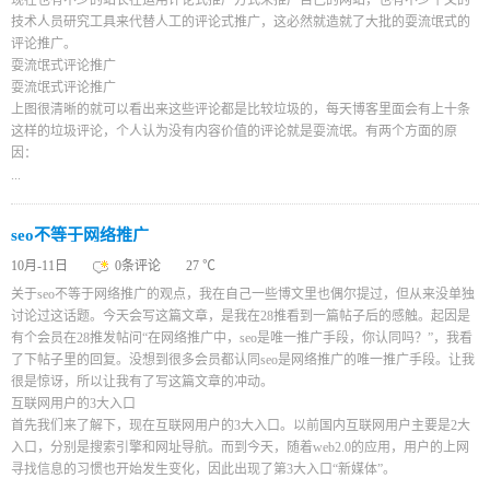
现在也有不少的站长在运用评论式推广方式来推广自己的网站，也有不少牛叉的
技术人员研究工具来代替人工的评论式推广，这必然就造就了大批的耍流氓式的
评论推广。
耍流氓式评论推广
耍流氓式评论推广
上图很清晰的就可以看出来这些评论都是比较垃圾的，每天博客里面会有上十条
这样的垃圾评论，个人认为没有内容价值的评论就是耍流氓。有两个方面的原
因：
...
seo不等于网络推广
10月-11日
0条评论
27 ℃
关于seo不等于网络推广的观点，我在自己一些博文里也偶尔提过，但从来没单独
讨论过这话题。今天会写这篇文章，是我在28推看到一篇帖子后的感触。起因是
有个会员在28推发帖问“在网络推广中，seo是唯一推广手段，你认同吗？”，我看
了下帖子里的回复。没想到很多会员都认同seo是网络推广的唯一推广手段。让我
很是惊讶，所以让我有了写这篇文章的冲动。
互联网用户的3大入口
首先我们来了解下，现在互联网用户的3大入口。以前国内互联网用户主要是2大
入口，分别是搜索引擎和网址导航。而到今天，随着web2.0的应用，用户的上网
寻找信息的习惯也开始发生变化，因此出现了第3大入口“新媒体”。