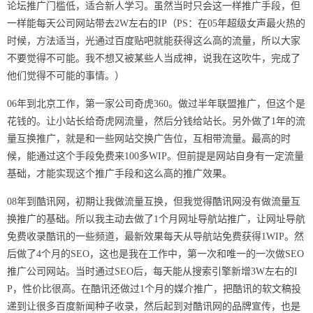
论坛推广门槛低，适合新人学习。虽然当时只会这一样推广手段，但
一样能每天公司网站带去2W左右的IP（PS：在05年超级女声最火热的
时候，方法适当，光通过百度贴吧就能获得这么高的流量，所以大家
不要觉得不可能。我不想又被某些人当成神，说我在这吹牛，完成了
他们觉得不可能的事情。）
06年到北京工作，第一家公司奇虎360。做过半年联盟推广，但这个是
花钱的。让小站长给奇虎网流量，然后分钱给站长。另外做了1年的流
量互换推广，就是和一些网站交换广告位，互相带流量。最高的时
候，能通过这个手段免费来100多WIP。但前提是网站自身有一定流量
基础，才能实现这个推广手段和这么高的推广效果。
08年到酷讯网，初期让我做流量互换，但我觉得酷讯网没有做流量互
换推广的基础。所以我主动去做了1个月网址导航站推广，让网址导航
免费收录酷讯的一些频道，最新效果每天从导航站免费获得1WIP。然
后做了4个月的SEO，这也是我在工作中，第一次和唯一的一次做SEO
推广公司网站。当时通过SEO后，每天能从搜索引擎新增3W左右的I
P，性价比很高。在酷讯还做过1个月的媒介推广，把酷讯的软文稿投
递到让很多百度新闻种子收录，然后起到对酷讯网的品牌宣传，也是