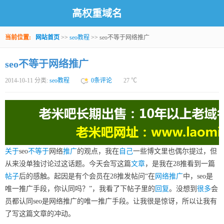
高权重域名
当前位置:
网站首页
>>
seo教程
>> seo不等于网络推广
seo不等于网络推广
2014-10-11 分类:
seo教程
0条评论
27
℃
关于
seo
不等于
网络
推广
的观点，我在
自己
一些博文里也偶尔提过，但
从来没单独讨论过这话题。今天会写这篇
文章
，是我在28推看到一篇
帖子
后的感触。起因是有个会员在28推发帖问“在
网络推广
中，seo是
唯一推广手段，你认同吗？”，我看了下帖子里的
回复
。没想到
很多
会
员都认同seo是网络推广的唯一推广手段。让我很是惊讶，所以让我有
了写这篇文章的冲动。