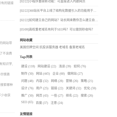
[02/22]
小程序重磅新功能：可直接进入内嵌网页
所有的链接
[02/22]
360站长平台上线了结构化数据引入的功能用于连接优质数据
[02/22]
如何建立自己的网站？站长网来教你怎么建立自己的网站
[05/09]
高权重老域名有利于SEO吗？可以做到秒收吗？
网站收藏
您的网站带
美国仿牌空间
抗投诉服务器
老域名
备案老域名
了不浪费
Tags列表
有知识学,
建设
(118)
网站建设
(22)
浅谈
(39)
如何
(76)
制作
(50)
网站
(445)
企业
(60)
做网站
(27)
用尽情猜
问题
(48)
内容
(32)
网络
(28)
营销
(26)
策略
(21)
于搜索哪种
设计
(76)
用户
(25)
链接
(22)
关键词
(32)
优化
(59)
不少收获
推广
(50)
网页
(43)
一些
(27)
排名
(22)
搜索
(26)
SEO
(65)
百度
(37)
注意
(24)
友情链接