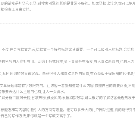
现的链接是坏链和死链,对搜索引擎的影响是非常不好的。如果链接比较少,你可以把
链接检查工具来支持。
。不过,在会写软文之后,给软文一个好的标题尤其重要。一个可以吸引人的标题,会给
有名气的人绝对有用。网络上各式各样,萝卜青菜各有所爱,有人喜欢新颖的,也有人为
其所达到的效果很客观。毕竟很多人都喜欢意外的惊喜,有点类似于娱乐圈的炒作法,
文章标题都是有字数限制的。让访客一看就知道是什么内容,依照自己的需要阅览,不
者想要表达什么主题的也有,让人一头雾水。
分析百度风云榜,谷歌热榜,雅虎风向标,搜狗指数等,可以很好的了解访客最近热衷
标题怎样写内容的,吸引人的方面有哪些。也可以多去大的门户网站逛逛,真的能得到
于自己的写作方法,那你就是一个写软文高手了。