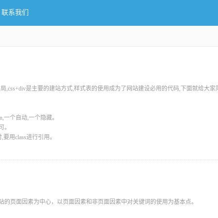
联系我们
布局,css+div是主要的建站方式,样式表的使用成为了网站建设必用的代码,下面就给大
idden,一个自动,一个隐藏。
即可。
,要用class进行引用。
网站的页面因素为中心，以页面因素和非页面因素中对关键词的使用为基本点。