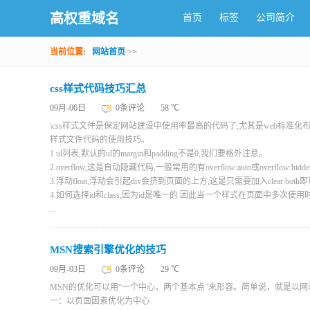
高权重域名
首页
标签
公司简介
当前位置:
网站首页
>>
css样式代码技巧汇总
09月-06日
0条评论
58 ℃
\css样式文件是保定网站建设中使用率最高的代码了,尤其是web标准化
样式文件代码的使用技巧。
1.ul列表,默认的ul的margin和padding不是0,我们要格外注意。
2.overflow,这是自动隐藏代码,一般常用的有overflow:auto或overflow:h
3.浮动float,浮动会引起div会挤到页面的上方,这是只需要加入clear:both
4.如何选择id和class,因为id是唯一的.因此当一个样式在页面中多次使用时
...
MSN搜索引擎优化的技巧
09月-03日
0条评论
29 ℃
MSN的优化可以用“一个中心，两个基本点”来形容。简单说，就是以
一：以页面因素优化为中心