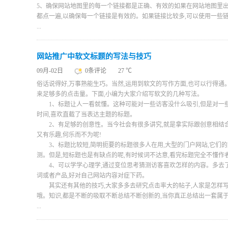
5、确保网站地图里的每一个链接都是正确、有效的如果在网站地图里出
都点一遍,以确保每一个链接是有效的。如果链接比较多,可以使用一些
...
网站推广中软文标题的写法与技巧
09月-02日
0条评论
27 ℃
俗话说得好,万事熟能生巧。当然,运用到软文的写作方面,也可以行得通
来足够多的点击量。下面,小编为大家介绍写软文的几种写法。
1、标题让人一看就懂。这种可能对一些访客没什么吸引,但是对一些
时间,喜欢直截了当表达主题的标题。
2、有足够的创意性。当今社会有很多讲究,就是拿实际跟创意相结合,
又有乐趣,何乐而不为呢!
3、标题比较短,简明扼要的标题很多人在用,大型的门户网站,它们的
测。但是,短标题也是有缺点的呢,有时候词不达意,看完标题完全不懂作
4、可以学学心理学,通过变位思考猜测访客喜欢怎样的内容。多去了解
词或者产品,好对自己网站内容对症下药。
其实还有其他的技巧,大家多多去研究点击率大的帖子,人家是怎样写
哦。知识,都是不断的吸取不断总结不断创新的,当你真正总结出一套属
...