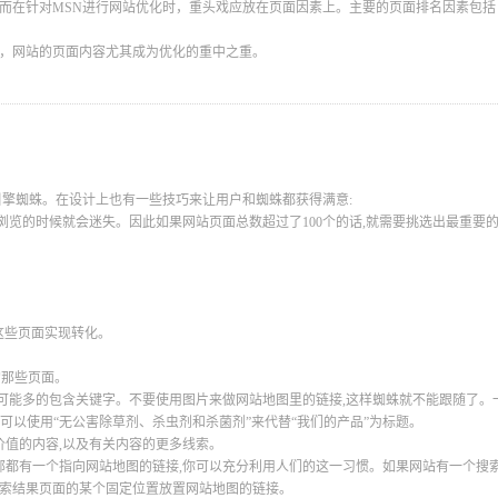
因而在针对MSN进行网站优化时，重头戏应放在页面因素上。主要的页面排名因素包括
中，网站的页面内容尤其成为优化的重中之重。
引擎蜘蛛。在设计上也有一些技巧来让用户和蜘蛛都获得满意:
浏览的时候就会迷失。因此如果网站页面总数超过了100个的话,就需要挑选出最重要
着这些页面实现转化。
的那些页面。
要尽可能多的包含关键字。不要使用图片来做网站地图里的链接,这样蜘蛛就不能跟随了。
:可以使用“无公害除草剂、杀虫剂和杀菌剂”来代替“我们的产品”为标题。
价值的内容,以及有关内容的更多线索。
部都有一个指向网站地图的链接,你可以充分利用人们的这一习惯。如果网站有一个搜索
搜索结果页面的某个固定位置放置网站地图的链接。