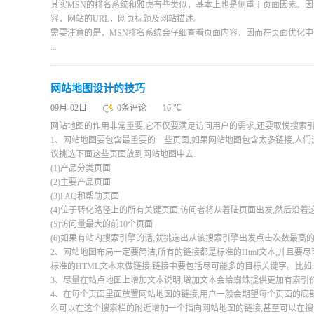
其实MSN的排名系统和雅虎有些类似，基本上也是侧重于页面因素。
容，网站的URL，网页标题及网站描述。
需要注意的是，MSN排名系统会仔细查看页面内容，因而在页面优化
...
网站地图设计的技巧
09月-02日
0条评论
16 ℃
网站地图的作用非常重要,它不仅要满足访问用户的需求,还要取悦搜索
1、网站地图要包含最重要的一些页面,如果网站地图包含太多链接,人们
议挑选下面这些页面放到网站地图中去:
(1)产品分类页面
(2)主要产品页面
(3)FAQ和帮助页面
(4)位于转化路径上的所有关键页面,访问者将从着陆页面出发,然后沿
(5)访问量最大的前10个页面
(6)如果有站内搜索引擎的话,就挑选出从该搜索引擎出发点击次数最高
2、网站地图布局一定要简洁,所有的链接都是标准的Html文本,并且
标准的HTML文本来做链接,链接中要包括尽可能多的目标关键字。比如
3、尽量在站点地图上增加文本说明,增加文本会给蜘蛛提供更加有索引
4、在每个页面里面放置网站地图的链接,用户一般会期望每个页面的底
么可以在这个搜索栏的附近增加一个指向网站地图的链接,甚至可以在