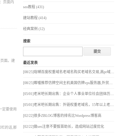
：页面内
seo教程
(431)
建站教程
(414)
经典案例
(12)
搜索
的页面。建
最近发表
[08/25]
咙嚩百度权重域名老域名购买老域名交易,高pr域名老域名出售,已备案域名,百度搜狗收录域名,外链反链域名
[08/25]
嚤嚧推荐仿牌空间主机美国仿牌vps服务器,外贸抗投诉服务器国外欧洲荷兰仿牌,免投诉vps,防投诉主机空间
[05/01]
老米吧长期出售：企业个人事业单位社会团体历史BA老域名，阿里云接入
[05/01]
老米吧长期出售：外链权重老域名，15年以上老域名
一定要使用
[02/22]
很多ZBLOG博客的排名比Wordpress博客高
[02/22]
做seo注意不要拔苗助长，造成网站过度优化
栏的话,那