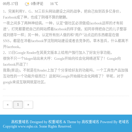
09月-17日
0条评论
16 ℃
1、完美利用Y、G、M三巨头网站建设之间的战争，把自己抬到百多亿身价，
Facebook成了神，也成了阴魂不算的魍魉。
一夜之间多了两种神经病。一种，认定“做社区必须做成facebook这样的才有前
途”，打死都要把自己的网站照着facebook的样子做。如同非得把自己的儿子整容
成刘德华一样；另一种，认定所有别人做的和“用户”沾点边的东西都是在做
SNS，都是在冲着facebook学沈阳网站建设或者去竞争的。草木皆兵，什么都离不
开facebook。
2、15日Google Reader在其英文版本上给用户强行加入了好友分享功能。
很快不只一个bloger站出来大呼：Google开始向社会化网络进军了！Google向
facebook开战了！
我靠(原话)，不就是在Reader上加了个分享给好友的功能吗，一个工具性产品加强
互动性的一个功能升级而已！这就叫Google开始搞社会化网络了？ 早呢，对于
google来说互联网就是社区。
...
«
1
»
高权重域名
Designed by
权重域名
& Theme by
高权重域名
Powered By
老域名
Copyright www.eqho.cn. Some Rights Reserved.